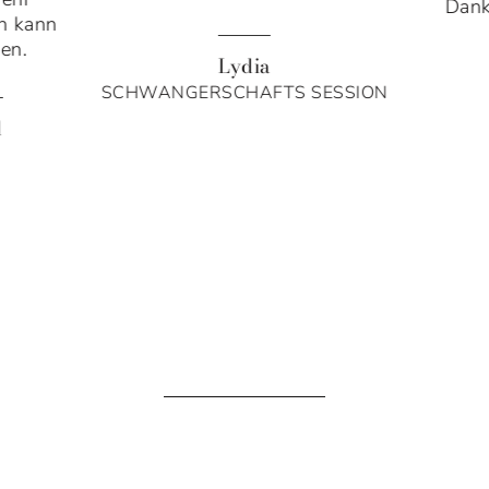
Dank
ch kann
en.
Lydia
SCHWANGERSCHAFTS SESSION
d