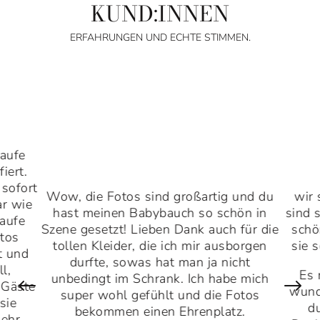
KUND:INNEN
ERFAHRUNGEN UND ECHTE STIMMEN.
aufe
iert.
 sofort
Wow, die Fotos sind großartig und du
wir 
ar wie
hast meinen Babybauch so schön in
sind 
Taufe
Szene gesetzt! Lieben Dank auch für die
schö
tos
tollen Kleider, die ich mir ausborgen
sie 
t und
durfte, sowas hat man ja nicht
l,
Es 
unbedingt im Schrank. Ich habe mich
#
$
 Gäste
wund
super wohl gefühlt und die Fotos
sie
d
bekommen einen Ehrenplatz.
sehr