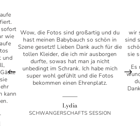
aufe
iert.
 sofort
Wow, die Fotos sind großartig und du
wir 
ar wie
hast meinen Babybauch so schön in
sind 
Taufe
Szene gesetzt! Lieben Dank auch für die
schö
tos
tollen Kleider, die ich mir ausborgen
sie 
t und
durfte, sowas hat man ja nicht
l,
Es 
unbedingt im Schrank. Ich habe mich
#
$
 Gäste
wund
super wohl gefühlt und die Fotos
sie
d
bekommen einen Ehrenplatz.
sehr
Dank
ch kann
en.
Lydia
SCHWANGERSCHAFTS SESSION
d